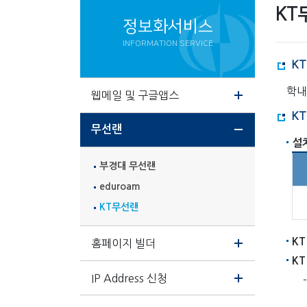
KT
정보화서비스
INFORMATION SERVICE
KT
학내
웹메일 및 구글앱스
K
무선랜
설
부경대 무선랜
eduroam
KT무선랜
K
홈페이지 빌더
K
IP Address 신청