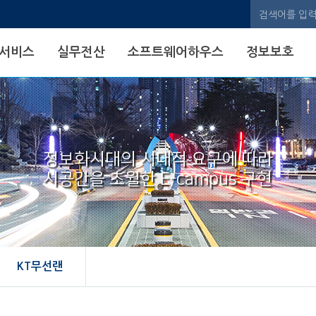
검색어
서비스
실무전산
소프트웨어하우스
정보보호
정보화시대의 시대적 요구에 따라
시공간을 초월한 E-campus 구현
KT무선랜