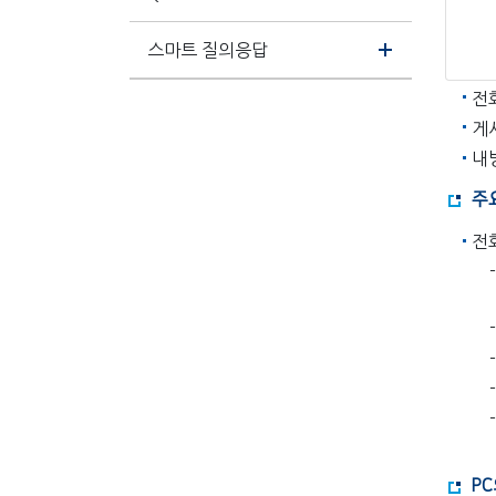
스마트 질의응답
전화
게
내방
주
전
P