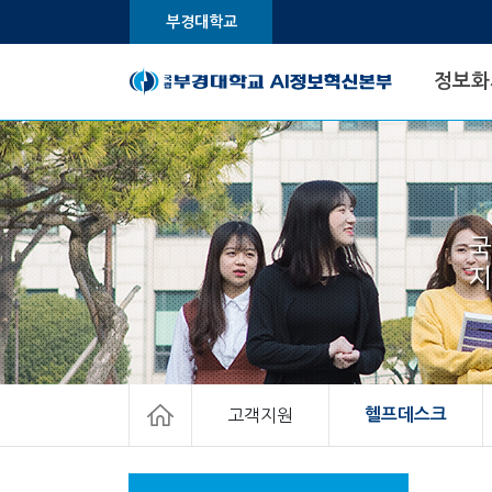
부경대학교
정보화
국
지
고객지원
헬프데스크