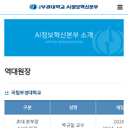
AI정보혁신본부 소개
OFFICE INTRODUCTION
역대원장
국립부경대학교
구분
성명
재임
초대 본부장
2026. 
박규칠 교수