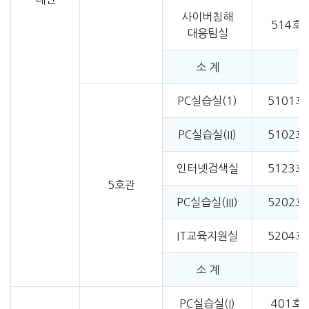
사이버침해
514호
대응팀실
소 계
PC실습실(1)
5101호
PC실습실(II)
5102호
인터넷검색실
5123호
5호관
PC실습실(III)
5202호
IT교육지원실
5204호
소 계
PC실습실(I)
401호