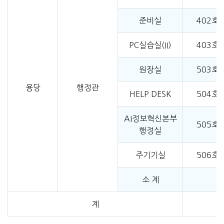
준비실
402호
PC실습실(II)
403호
원장실
503호
용당
행정관
HELP DESK
504호
AI정보혁신본부
505호
행정실
주기기실
506호
소 계
계