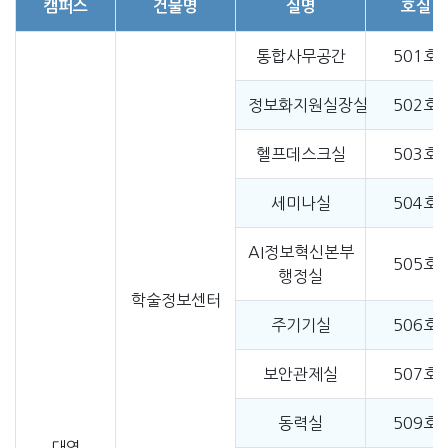
캠퍼스
건물명
실명
호실
통합사무공간
501호
정보화지원실장실
502호
헬프데스크실
503호
세미나실
504호
AI정보혁신본부
505호
행정실
학술정보센터
주기기실
506호
보안관제실
507호
동력실
509호
대연