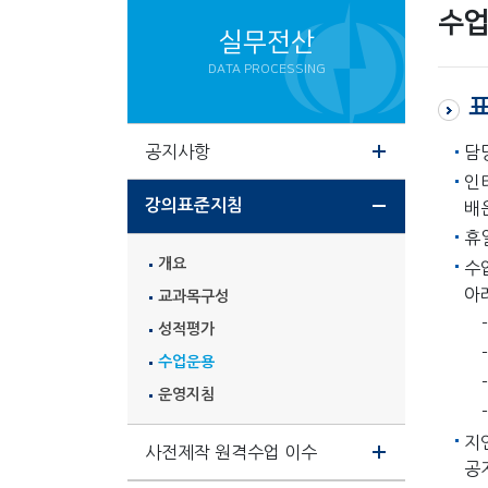
수업
실무전산
DATA PROCESSING
표
공지사항
담
인
강의표준지침
배
휴
개요
수
아
교과목구성
성적평가
수업운용
운영지침
지
사전제작 원격수업 이수
공