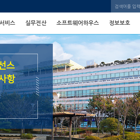
검색어
서비스
실무전산
소프트웨어하우스
정보보호
이선스
Office 365 라이선스
내사항
만료에 따른 안내사항
자세히 보기 →