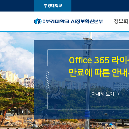
부경대학교
정보화
65 라이선스
Office 365 라
 안내사항
만료에 따른 안
기 →
자세히 보기 →